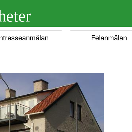
heter
Intresseanmälan
Felanmälan