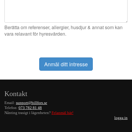
Berätta om referenser, allergier, husdjur & annat som kan
vara relavant för hyresvärden.
Kontakt
Email:
support@billfors.se
Telefon:
073 782 81 48
Nånting trasigt i lägenheten?
Felanmäl här!
logga in