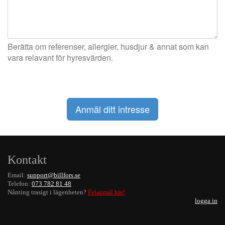
Berätta om referenser, allergier, husdjur & annat som kan
vara relavant för hyresvärden.
Kontakt
Email:
support@billfors.se
Telefon:
073 782 81 48
Nånting trasigt i lägenheten?
Felanmäl här!
logga in