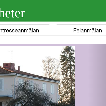
heter
Intresseanmälan
Felanmälan