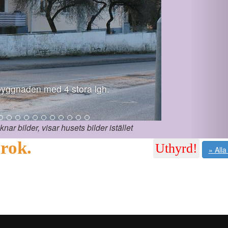
yggnaden med 4 stora lgh.
ar bilder, visar husets bilder istället
rok.
Uthyrd!
» Alla