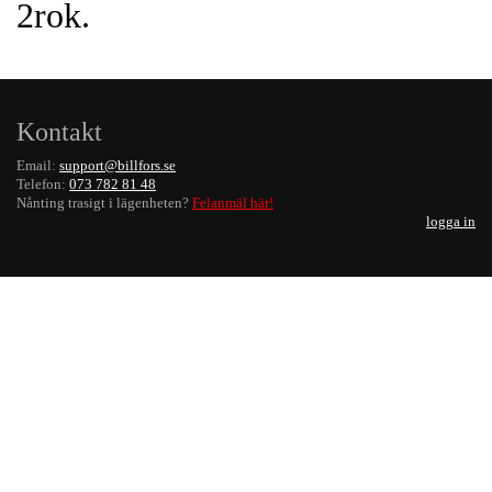
2rok.
Kontakt
Email:
support@billfors.se
Telefon:
073 782 81 48
Nånting trasigt i lägenheten?
Felanmäl här!
logga in