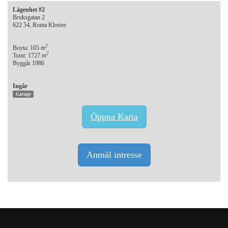
Lägenhet #2
Bruksgatan 2
622 54, Roma Kloster
2
Boyta: 105
m
2
Tomt: 1727
m
Byggår 1986
Ingår
Garage
Öppna Karta
Anmäl intresse